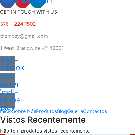
cebook
Youtube
Linkedin
GET IN TOUCH WITH US:
376 – 224 1502
thembay@gmail.com
1 West
Brandwine KY 42001
Zmdi-
cebook
Zmdi-
witter
Zmdi-
utube-
play
Início
Sobre Nós
Produtos
Blog
Galeria
Contactos
Vistos Recentemente
Não tem produtos vistos recentemente