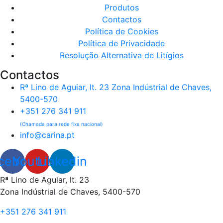
Produtos
Contactos
Política de Cookies
Política de Privacidade
Resolução Alternativa de Litígios
Contactos
Rª Lino de Aguiar, lt. 23 Zona Indústrial de Chaves,
5400-570
+351 276 341 911
(Chamada para rede fixa nacional)
info@carina.pt
cebook
Youtube
Linkedin
Rª Lino de Aguiar, lt. 23
Zona Indústrial de Chaves, 5400-570
+351 276 341 911