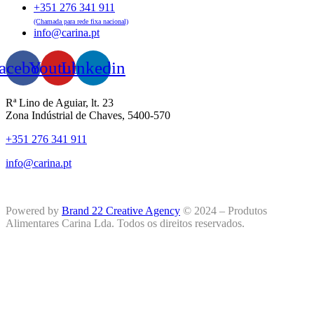
+351 276 341 911
(Chamada para rede fixa nacional)
info@carina.pt
acebook
Youtube
Linkedin
Rª Lino de Aguiar, lt. 23
Zona Indústrial de Chaves, 5400-570
+351 276 341 911
info@carina.pt
Powered by
Brand 22 Creative Agency
© 2024 – Produtos
Alimentares Carina Lda. Todos os direitos reservados.