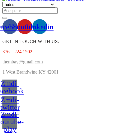
acebook
Youtube
Linkedin
GET IN TOUCH WITH US:
376 – 224 1502
thembay@gmail.com
1 West
Brandwine KY 42001
Zmdi-
acebook
Zmdi-
twitter
Zmdi-
outube-
play