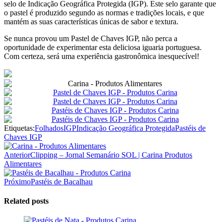
selo de Indicação Geográfica Protegida (IGP). Este selo garante que
o pastel é produzido segundo as normas e tradições locais, e que
mantém as suas características únicas de sabor e textura.
Se nunca provou um Pastel de Chaves IGP, não perca a
oportunidade de experimentar esta deliciosa iguaria portuguesa.
Com certeza, será uma experiência gastronômica inesquecível!
Etiquetas:
Folhados
IGP
Indicação Geográfica Protegida
Pastéis de
Chaves IGP
Post
Anterior
Clipping – Jornal Semanário SOL | Carina Produtos
navigation
Alimentares
Próximo
Pastéis de Bacalhau
Related posts