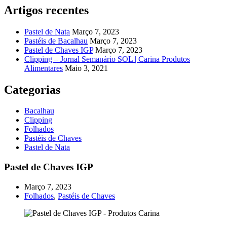
Artigos recentes
Pastel de Nata
Março 7, 2023
Pastéis de Bacalhau
Março 7, 2023
Pastel de Chaves IGP
Março 7, 2023
Clipping – Jornal Semanário SOL | Carina Produtos
Alimentares
Maio 3, 2021
Categorias
Bacalhau
Clipping
Folhados
Pastéis de Chaves
Pastel de Nata
Pastel de Chaves IGP
Posted
Março 7, 2023
on
Folhados
,
Pastéis de Chaves