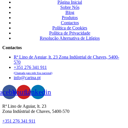
Página Inicial
Sobre Nós
Blog
Produtos
Contactos
Política de Cookies
Política de Privacidade
Resolução Alternativa de Litígios
Contactos
Rª Lino de Aguiar, lt. 23 Zona Indústrial de Chaves, 5400-
570
+351 276 341 911
(Chamada para rede fixa nacional)
info@carina.pt
acebook
Youtube
Linkedin
Rª Lino de Aguiar, lt. 23
Zona Indústrial de Chaves, 5400-570
+351 276 341 911