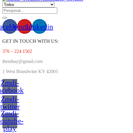
acebook
Youtube
Linkedin
GET IN TOUCH WITH US:
376 – 224 1502
thembay@gmail.com
1 West
Brandwine KY 42001
Zmdi-
acebook
Zmdi-
twitter
Zmdi-
outube-
play