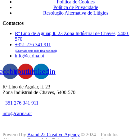
Política de Cookies
Política de Privacidade
Resolução Alternativa de Litígios
Contactos
Rª Lino de Aguiar, lt. 23 Zona Indústrial de Chaves, 5400-
570
+351 276 341 911
(Chamada para rede fixa nacional)
info@carina.pt
acebook
Youtube
Linkedin
Rª Lino de Aguiar, lt. 23
Zona Indústrial de Chaves, 5400-570
+351 276 341 911
info@carina.pt
Powered by
Brand 22 Creative Agency
© 2024 – Produtos