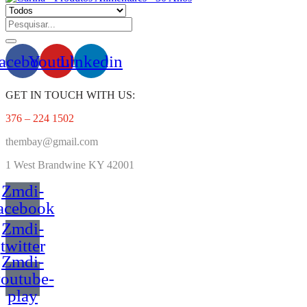
acebook
Youtube
Linkedin
GET IN TOUCH WITH US:
376 – 224 1502
thembay@gmail.com
1 West
Brandwine KY 42001
Zmdi-
acebook
Zmdi-
twitter
Zmdi-
outube-
play