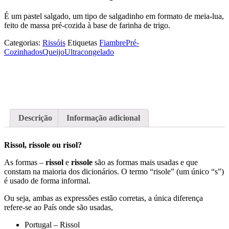
É um pastel salgado, um tipo de salgadinho em formato de meia-lua,
feito de massa pré-cozida à base de farinha de trigo.
Categorias:
Rissóis
Etiquetas
Fiambre
Pré-
Cozinhados
Queijo
Ultracongelado
Descrição
Informação adicional
Rissol, rissole ou risol?
As formas –
rissol
e
rissole
são as formas mais usadas e que
constam na maioria dos dicionários. O termo “risole” (um único “s”)
é usado de forma informal.
Ou seja, ambas as expressões estão corretas, a única diferença
refere-se ao País onde são usadas,
Portugal – Rissol